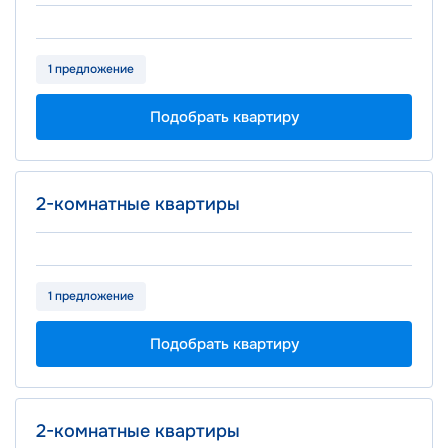
1 предложение
Подобрать квартиру
Площадь
Цена
2-комнатные квартиры
2
от 45.10 м
от 19.2 млн ₽
1 предложение
Подобрать квартиру
Площадь
Цена
2-комнатные квартиры
2
от 44.40 м
от 19.8 млн ₽