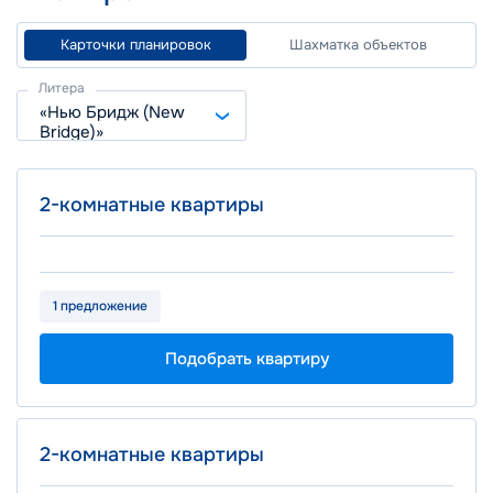
Карточки планировок
Шахматка объектов
Литера
«Нью Бридж (New
Bridge)»
Площадь
Цена
2-комнатные квартиры
2
от 39.50 м
от 16.8 млн ₽
1 предложение
Подобрать квартиру
Площадь
Цена
2-комнатные квартиры
2
от 39.30 м
от 16.9 млн ₽