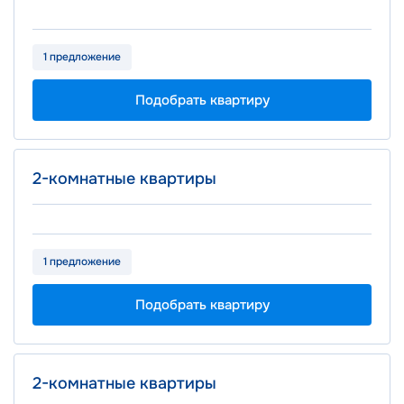
1 предложение
Подобрать квартиру
Площадь
Цена
2-комнатные квартиры
2
от 40.40 м
от 16.8 млн ₽
1 предложение
Подобрать квартиру
Площадь
Цена
2-комнатные квартиры
2
от 44.90 м
от 18.7 млн ₽