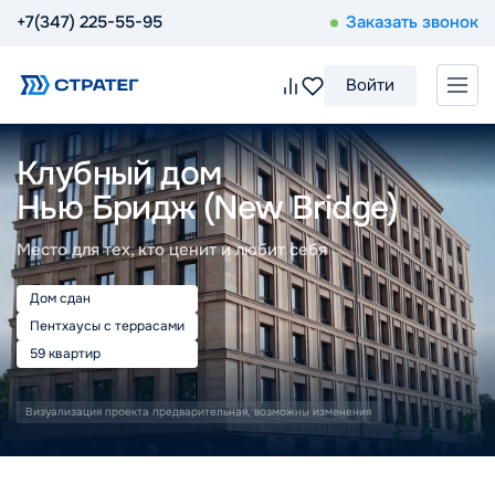
+7(347) 225-55-95
Заказать звонок
Войти
Клубный дом
Нью Бридж (New Bridge)
Место для тех, кто ценит и любит себя
Дом сдан
Пентхаусы с террасами
59 квартир
Визуализация проекта предварительная, возможны изменения