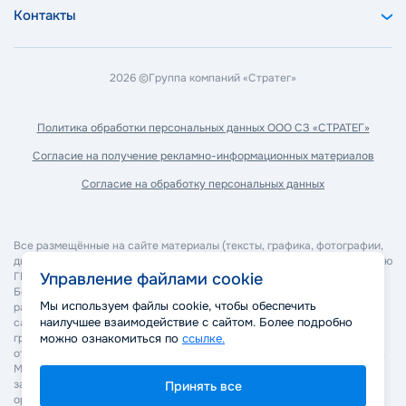
Контакты
2026 ©
Группа компаний «Стратег»
Политика обработки
персональных данных ООО СЗ «СТРАТЕГ»
Согласие на получение
рекламно-информационных материалов
Согласие на обработку
персональных данных
Все размещённые на сайте материалы (тексты, графика, фотографии,
дизайн, программное обеспечение и прочее) являются собственностью
Управление файлами cookie
ГК "Стратег" и охраняются в соответствии с законодательством РФ.
Без согласия правообладателя запрещается копирование,
Мы используем файлы cookie, чтобы обеспечить
распространение, изменение или иное использование материалов
наилучшее взаимодействие с сайтом. Более подробно
сайта. Нарушение авторских и смежных прав может повлечь
можно ознакомиться по
ссылке.
гражданско-правовую, административную и уголовную
ответственность в соответствии с действующим законодательством.
Мы оставляем за собой право применять все законные меры для
защиты своих прав, включая обращение в суд и правоохранительные
Принять все
органы.