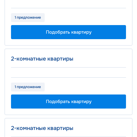
1 предложение
Подобрать квартиру
Площадь
Цена
2-комнатные квартиры
2
от 40.90 м
от 17.0 млн ₽
1 предложение
Подобрать квартиру
Площадь
Цена
2-комнатные квартиры
2
от 40.80 м
от 18.4 млн ₽