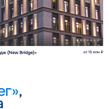
от 15 млн ₽
дж (New Bridge)»
ег»
,
а