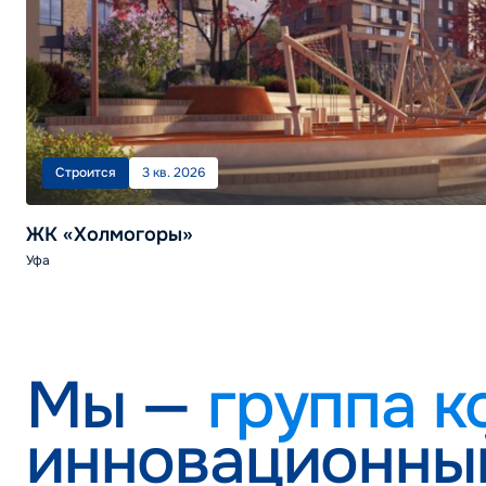
Строится
3 кв. 2026
ЖК «Холмогоры»
Уфа
Мы —
группа к
инновационны