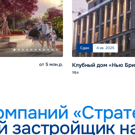
Сдан
4 кв. 2025
от 5 млн.р.
Клубный дом «Нью Бри
Уфа
омпаний «Страт
й застройщик н