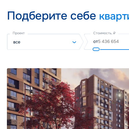
Подберите себе
кварт
Подберите себе квартиру паркинг и кладо
Проект
Стоимость, ₽
от
все