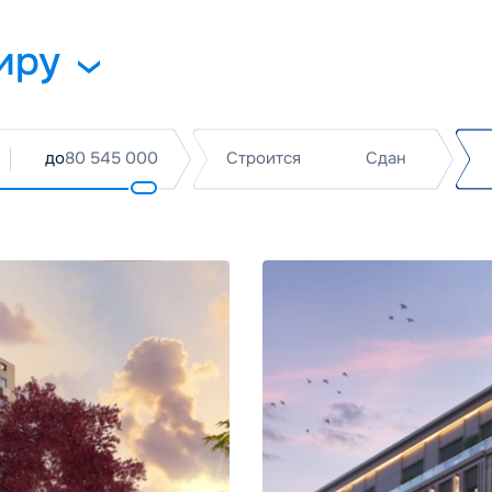
иру
вая
до
Строится
Сдан