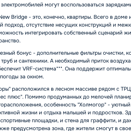
 электромобилей могут воспользоваться зарядкам
ew Bridge - это, конечно, квартиры. Всего в доме
 подход, отсутствие несущих конструкций и меж
можность интегрировать собственный сценарий жи
ранство.
езный бонус - дополнительные фильтры очистки, к
 труб и сантехники. А необходимый приток воздуха
беспечит VRF-система***. Она поддержит оптималь
 погоды за окном.
ры" расположился в лесном массиве рядом с ТРЦ 
нес плюс". Помимо продуманных до мелочей план
орасположения, особенность "Холмогор" - уютный 
ктивной жизни и отдыха малышей и подростков. Зд
спортивные площадки, и стена для граффити, и даж
кже предусмотрена зона, где жители смогут в сво