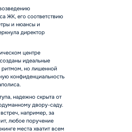
 возведению
са ЖК, его соответствию
етры и нюансы и
еркнула директор
рическом центре
 созданы идеальные
м ритмом, но лишенной
льную конфиденциальность
аполиса.
упа, надежно скрыта от
одуманному двору-саду.
встреч, например, за
чит, любое поручение
кинге места хватит всем