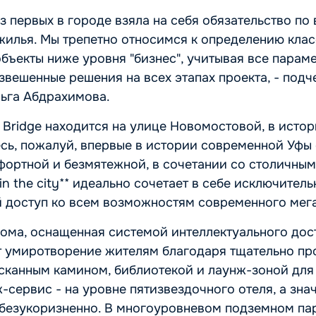
з первых в городе взяла на себя обязательство по
жилья. Мы трепетно относимся к определению клас
объекты ниже уровня "бизнес", учитывая все парам
вешенные решения на всех этапах проекта, - подч
льга Абдрахимова.
Bridge находится на улице Новомостовой, в исто
сь, пожалуй, впервые в истории современной Уфы
фортной и безмятежной, в сочетании со столичны
 in the city** идеально сочетает в себе исключите
й доступ ко всем возможностям современного мег
ома, оснащенная системой интеллектуального дост
т умиротворение жителям благодаря тщательно пр
канным камином, библиотекой и лаунж-зоной для 
-сервис - на уровне пятизвездочного отеля, а зна
 безукоризненно. В многоуровневом подземном пар