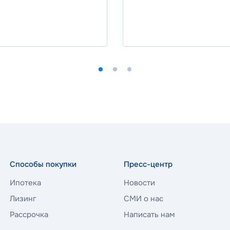
Ставка
5.50%
от
243 709
₽/мес
от
64 580
₽/мес
Программа
я
Семейная
ВБРР
Ставка
6.00%
от
246 544
₽/мес
от
68 192
₽/мес
Способы покупки
Пресс-центр
Программа
Ипотека
Новости
я
Семейная
Лизинг
СМИ о нас
Рассрочка
Написать нам