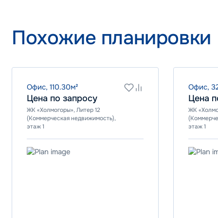
6.00%
от
Программа
Похожие планировки
IT ипотека
ВТБ
Офис, 110.30м²
Офис, 3
Цена по запросу
Цена п
ЖК «Холмогоры», Литер 12
ЖК «Холмо
Ставка
(Коммерческая недвижимость),
(Коммерче
24.00%
этаж 1
этаж 1
Программа
Стандартна
ПСБ