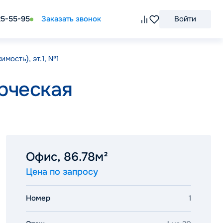
25-55-95
Заказать звонок
Войти
мость), эт.1, №1
рческая
Офис, 86.78м²
Цена по запросу
Номер
1