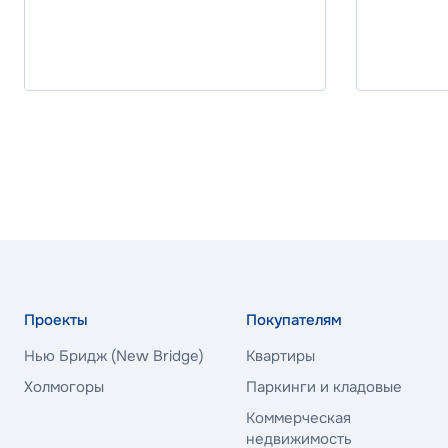
Ставка
25.70%
Программа
Стандартна
ВБРР
Ставка
26.00%
Проекты
Покупателям
Программа
Нью Бридж (New Bridge)
Квартиры
Стандартна
Холмогоры
Паркинги и кладовые
Коммерческая
недвижимость