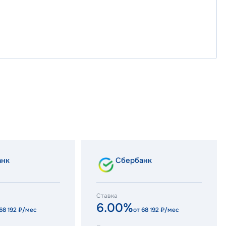
анк
Сбербанк
Ставка
6.00%
68 192
₽/мес
от
68 192
₽/мес