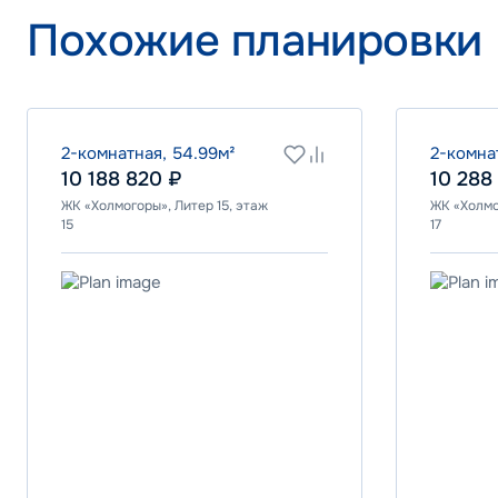
Программа
Похожие планировки
IT ипотека
ВТБ
2-комнатная, 54.99м²
2-комна
10 188 820 ₽
10 288
ЖК «Холмогоры», Литер 15, этаж
ЖК «Холмо
Ставка
15
17
24.00%
Программа
Стандартна
ПСБ
Ставка