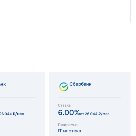
анк
Сбербанк
Ставка
6.00%
26 044
₽/мес
от
26 044
₽/мес
Программа
IT ипотека