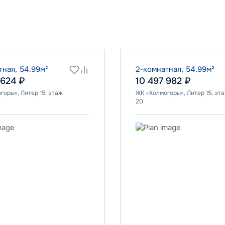
Программа
Семейная
ВТБ
тная, 54.99м²
2-комнатная, 54.99м²
 624 ₽
10 497 982 ₽
горы», Литер 15, этаж
ЖК «Холмогоры», Литер 15, эт
Ставка
20
6.00%
от
86 947
₽/мес
от
26 044
₽/мес
Программа
я
Семейная
ПСБ
Ставка