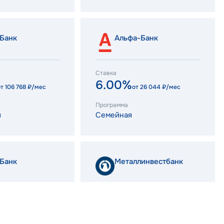
Банк
Альфа-Банк
Ставка
6.00%
от
106 768
₽/мес
от
26 044
₽/мес
Программа
я
Семейная
Банк
Металлинвестбанк
Ставка
12.60%
26 044
₽/мес
от
46 698
₽/мес