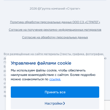
2026 ©
Группа компаний «Стратег»
Политика обработки
персональных данных ООО СЗ «СТРАТЕГ»
Согласие на получение
рекламно-информационных материалов
Согласие на обработку
персональных данных
Все размещённые на сайте материалы (тексты, графика, фотографии,
дизайн, программное обеспечение и прочее) являются собственностью
ГК "Стратег" и охраняются в соответствии с законодательством РФ.
Управление файлами cookie
Без согласия правообладателя запрещается копирование,
Мы используем файлы cookie, чтобы обеспечить
распространение, изменение или иное использование материалов
наилучшее взаимодействие с сайтом. Более подробно
сайта. Нарушение авторских и смежных прав может повлечь
гражданско-правовую, административную и уголовную
можно ознакомиться по
ссылке.
ответственность в соответствии с действующим законодательством.
Мы оставляем за собой право применять все законные меры для
защиты своих прав, включая обращение в суд и правоохранительные
Принять все
органы.
Настройки