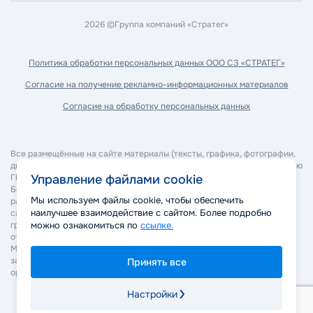
2026 ©
Группа компаний «Стратег»
Политика обработки
персональных данных ООО СЗ «СТРАТЕГ»
Согласие на получение
рекламно-информационных материалов
Согласие на обработку
персональных данных
Все размещённые на сайте материалы (тексты, графика, фотографии,
дизайн, программное обеспечение и прочее) являются собственностью
ГК "Стратег" и охраняются в соответствии с законодательством РФ.
Управление файлами cookie
Без согласия правообладателя запрещается копирование,
Мы используем файлы cookie, чтобы обеспечить
распространение, изменение или иное использование материалов
наилучшее взаимодействие с сайтом. Более подробно
сайта. Нарушение авторских и смежных прав может повлечь
гражданско-правовую, административную и уголовную
можно ознакомиться по
ссылке.
ответственность в соответствии с действующим законодательством.
Мы оставляем за собой право применять все законные меры для
защиты своих прав, включая обращение в суд и правоохранительные
Принять все
органы.
Настройки