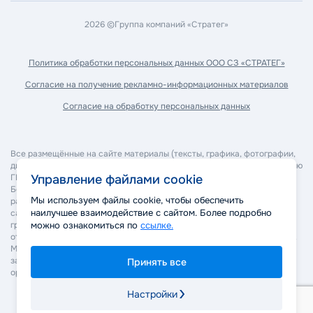
2026 ©
Группа компаний «Стратег»
Политика обработки
персональных данных ООО СЗ «СТРАТЕГ»
Согласие на получение
рекламно-информационных материалов
Согласие на обработку
персональных данных
Все размещённые на сайте материалы (тексты, графика, фотографии,
дизайн, программное обеспечение и прочее) являются собственностью
ГК "Стратег" и охраняются в соответствии с законодательством РФ.
Управление файлами cookie
Без согласия правообладателя запрещается копирование,
Мы используем файлы cookie, чтобы обеспечить
распространение, изменение или иное использование материалов
наилучшее взаимодействие с сайтом. Более подробно
сайта. Нарушение авторских и смежных прав может повлечь
гражданско-правовую, административную и уголовную
можно ознакомиться по
ссылке.
ответственность в соответствии с действующим законодательством.
Мы оставляем за собой право применять все законные меры для
защиты своих прав, включая обращение в суд и правоохранительные
Принять все
органы.
Настройки