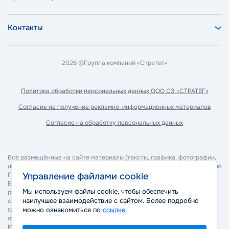
Контакты
2026 ©
Группа компаний «Стратег»
Политика обработки
персональных данных ООО СЗ «СТРАТЕГ»
Согласие на получение
рекламно-информационных материалов
Согласие на обработку
персональных данных
Все размещённые на сайте материалы (тексты, графика, фотографии,
дизайн, программное обеспечение и прочее) являются собственностью
ГК "Стратег" и охраняются в соответствии с законодательством РФ.
Управление файлами cookie
Без согласия правообладателя запрещается копирование,
Мы используем файлы cookie, чтобы обеспечить
распространение, изменение или иное использование материалов
наилучшее взаимодействие с сайтом. Более подробно
сайта. Нарушение авторских и смежных прав может повлечь
гражданско-правовую, административную и уголовную
можно ознакомиться по
ссылке.
ответственность в соответствии с действующим законодательством.
Мы оставляем за собой право применять все законные меры для