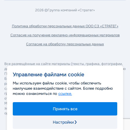
2026 ©
Группа компаний «Стратег»
Политика обработки
персональных данных ООО СЗ «СТРАТЕГ»
Согласие на получение
рекламно-информационных материалов
Согласие на обработку
персональных данных
Все размещённые на сайте материалы (тексты, графика, фотографии,
дизайн, программное обеспечение и прочее) являются собственностью
ГК "Стратег" и охраняются в соответствии с законодательством РФ.
Управление файлами cookie
Без согласия правообладателя запрещается копирование,
Мы используем файлы cookie, чтобы обеспечить
распространение, изменение или иное использование материалов
наилучшее взаимодействие с сайтом. Более подробно
сайта. Нарушение авторских и смежных прав может повлечь
гражданско-правовую, административную и уголовную
можно ознакомиться по
ссылке.
ответственность в соответствии с действующим законодательством.
Мы оставляем за собой право применять все законные меры для
защиты своих прав, включая обращение в суд и правоохранительные
Принять все
органы.
Настройки