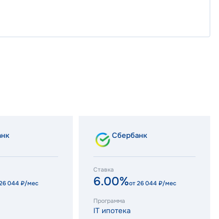
анк
Сбербанк
Ставка
6.00%
26 044
₽/мес
от
26 044
₽/мес
Программа
IT ипотека