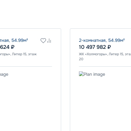
Программа
Семейная
ВТБ
тная, 54.99м²
2-комнатная, 54.99м²
 624 ₽
10 497 982 ₽
горы», Литер 15, этаж
ЖК «Холмогоры», Литер 15, эт
Ставка
20
6.00%
от
86 947
₽/мес
от
26 044
₽/мес
Программа
я
Семейная
ПСБ
Ставка