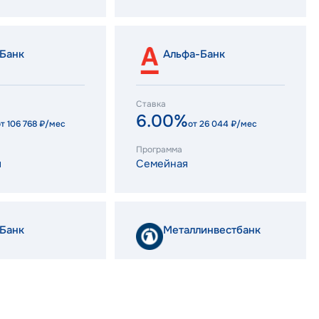
Банк
Альфа-Банк
Ставка
6.00%
от
106 768
₽/мес
от
26 044
₽/мес
Программа
я
Семейная
Банк
Металлинвестбанк
Ставка
12.60%
26 044
₽/мес
от
46 698
₽/мес