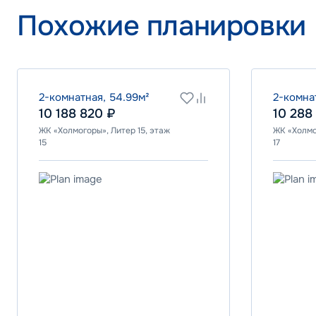
Программа
Похожие планировки
IT ипотека
ВТБ
2-комнатная, 54.99м²
2-комна
10 188 820 ₽
10 288
ЖК «Холмогоры», Литер 15, этаж
ЖК «Холмо
Ставка
15
17
24.00%
Программа
Стандартна
ПСБ
Ставка