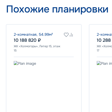
Программа
Похожие планировки
IT ипотека
ВТБ
2-комнатная, 54.99м²
2-комна
10 188 820 ₽
10 288
ЖК «Холмогоры», Литер 15, этаж
ЖК «Холмо
Ставка
15
17
24.00%
Программа
Стандартна
ПСБ
Ставка