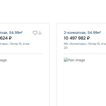
Программа
Семейная
ВТБ
тная, 54.99м²
2-комнатная, 54.99м²
 624 ₽
10 497 982 ₽
горы», Литер 15, этаж
ЖК «Холмогоры», Литер 15, эт
Ставка
20
6.00%
от
185 126
₽/мес
от
55 452
₽/мес
Программа
я
Семейная
ПСБ
Ставка