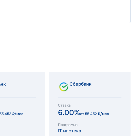
анк
Сбербанк
Ставка
6.00%
55 452
₽/мес
от
55 452
₽/мес
Программа
IT ипотека