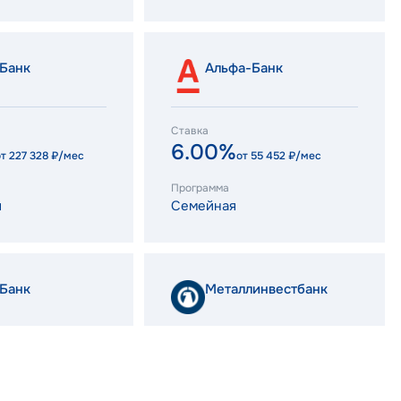
Банк
Альфа-Банк
Ставка
6.00%
от
227 328
₽/мес
от
55 452
₽/мес
Программа
я
Семейная
Банк
Металлинвестбанк
Ставка
12.60%
55 452
₽/мес
от
99 428
₽/мес