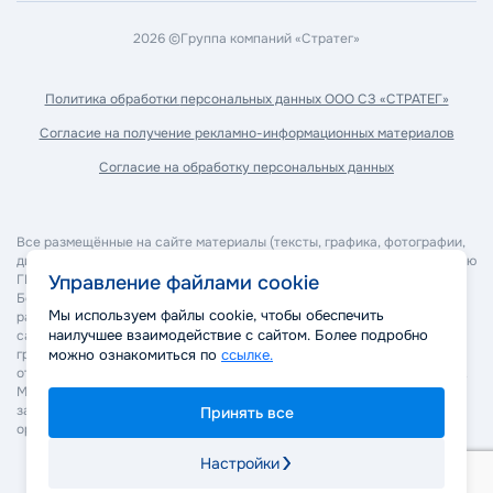
2026 ©
Группа компаний «Стратег»
Политика обработки
персональных данных ООО СЗ «СТРАТЕГ»
Согласие на получение
рекламно-информационных материалов
Согласие на обработку
персональных данных
Все размещённые на сайте материалы (тексты, графика, фотографии,
дизайн, программное обеспечение и прочее) являются собственностью
ГК "Стратег" и охраняются в соответствии с законодательством РФ.
Управление файлами cookie
Без согласия правообладателя запрещается копирование,
Мы используем файлы cookie, чтобы обеспечить
распространение, изменение или иное использование материалов
наилучшее взаимодействие с сайтом. Более подробно
сайта. Нарушение авторских и смежных прав может повлечь
гражданско-правовую, административную и уголовную
можно ознакомиться по
ссылке.
ответственность в соответствии с действующим законодательством.
Мы оставляем за собой право применять все законные меры для
защиты своих прав, включая обращение в суд и правоохранительные
Принять все
органы.
Настройки