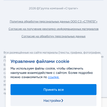
2026 ©
Группа компаний «Стратег»
Политика обработки
персональных данных ООО СЗ «СТРАТЕГ»
Согласие на получение
рекламно-информационных материалов
Согласие на обработку
персональных данных
Все размещённые на сайте материалы (тексты, графика, фотографии,
дизайн, программное обеспечение и прочее) являются собственностью
ГК "Стратег" и охраняются в соответствии с законодательством РФ.
Управление файлами cookie
Без согласия правообладателя запрещается копирование,
Мы используем файлы cookie, чтобы обеспечить
распространение, изменение или иное использование материалов
наилучшее взаимодействие с сайтом. Более подробно
сайта. Нарушение авторских и смежных прав может повлечь
гражданско-правовую, административную и уголовную
можно ознакомиться по
ссылке.
ответственность в соответствии с действующим законодательством.
Мы оставляем за собой право применять все законные меры для
защиты своих прав, включая обращение в суд и правоохранительные
Принять все
органы.
Настройки