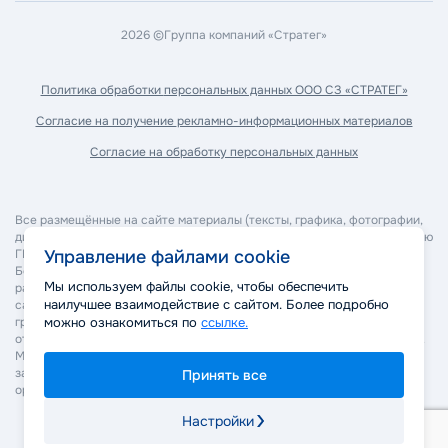
2026 ©
Группа компаний «Стратег»
Политика обработки
персональных данных ООО СЗ «СТРАТЕГ»
Согласие на получение
рекламно-информационных материалов
Согласие на обработку
персональных данных
Все размещённые на сайте материалы (тексты, графика, фотографии,
дизайн, программное обеспечение и прочее) являются собственностью
ГК "Стратег" и охраняются в соответствии с законодательством РФ.
Управление файлами cookie
Без согласия правообладателя запрещается копирование,
Мы используем файлы cookie, чтобы обеспечить
распространение, изменение или иное использование материалов
наилучшее взаимодействие с сайтом. Более подробно
сайта. Нарушение авторских и смежных прав может повлечь
гражданско-правовую, административную и уголовную
можно ознакомиться по
ссылке.
ответственность в соответствии с действующим законодательством.
Мы оставляем за собой право применять все законные меры для
защиты своих прав, включая обращение в суд и правоохранительные
Принять все
органы.
Настройки