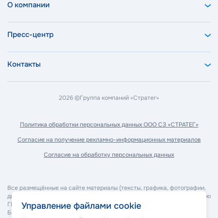
О компании
Пресс-центр
Контакты
2026 ©
Группа компаний «Стратег»
Политика обработки
персональных данных ООО СЗ «СТРАТЕГ»
Согласие на получение
рекламно-информационных материалов
Согласие на обработку
персональных данных
Все размещённые на сайте материалы (тексты, графика, фотографии,
дизайн, программное обеспечение и прочее) являются собственностью
Управление файлами cookie
ГК "Стратег" и охраняются в соответствии с законодательством РФ.
Без согласия правообладателя запрещается копирование,