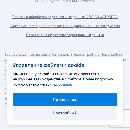
2026 ©
Группа компаний «Стратег»
Политика обработки
персональных данных ООО СЗ «СТРАТЕГ»
Согласие на получение
рекламно-информационных материалов
Согласие на обработку
персональных данных
Все размещённые на сайте материалы (тексты, графика, фотографии,
дизайн, программное обеспечение и прочее) являются собственностью
ГК "Стратег" и охраняются в соответствии с законодательством РФ.
Управление файлами cookie
Без согласия правообладателя запрещается копирование,
Мы используем файлы cookie, чтобы обеспечить
распространение, изменение или иное использование материалов
наилучшее взаимодействие с сайтом. Более подробно
сайта. Нарушение авторских и смежных прав может повлечь
гражданско-правовую, административную и уголовную
можно ознакомиться по
ссылке.
ответственность в соответствии с действующим законодательством.
Мы оставляем за собой право применять все законные меры для
защиты своих прав, включая обращение в суд и правоохранительные
Принять все
органы.
Настройки